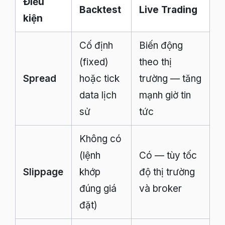
Điều
Backtest
Live Trading
kiện
Cố định
Biến động
(fixed)
theo thị
Spread
hoặc tick
trường — tăng
data lịch
mạnh giờ tin
sử
tức
Không có
(lệnh
Có — tùy tốc
Slippage
khớp
độ thị trường
đúng giá
và broker
đặt)