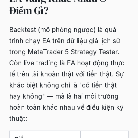
Điểm Gì?
Backtest (mô phỏng ngược) là quá
trình chạy EA trên dữ liệu giá lịch sử
trong MetaTrader 5 Strategy Tester.
Còn live trading là EA hoạt động thực
tế trên tài khoản thật với tiền thật. Sự
khác biệt không chỉ là "có tiền thật
hay không" — mà là hai môi trường
hoàn toàn khác nhau về điều kiện kỹ
thuật: