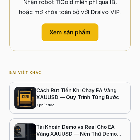
Nhận robot TiGold miễn phí qua IB,
hoặc mở khóa toàn bộ với Dralvo VIP.
Xem sản phẩm
BÀI VIẾT KHÁC
Cách Rút Tiền Khi Chạy EA Vàng
XAUUSD — Quy Trình Từng Bước
7
phút đọc
Tài Khoản Demo vs Real Cho EA
Vàng XAUUSD — Nên Thử Demo