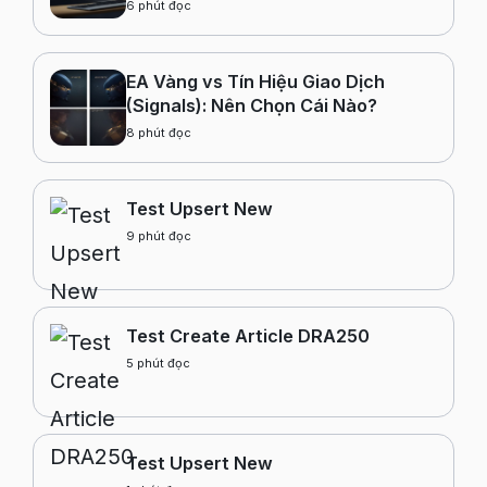
Trước Khi Nạp Tiền Không?
6
phút đọc
EA Vàng vs Tín Hiệu Giao Dịch
(Signals): Nên Chọn Cái Nào?
8
phút đọc
Test Upsert New
9
phút đọc
Test Create Article DRA250
5
phút đọc
Test Upsert New