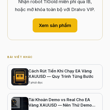
Nhận robot TiGold miễn phí qua IB,
hoặc mở khóa toàn bộ với Dralvo VIP.
Xem sản phẩm
BÀI VIẾT KHÁC
Cách Rút Tiền Khi Chạy EA Vàng
XAUUSD — Quy Trình Từng Bước
7
phút đọc
Tài Khoản Demo vs Real Cho EA
Vàng XAUUSD — Nên Thử Demo