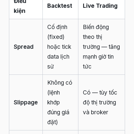
Điều
Backtest
Live Trading
kiện
Cố định
Biến động
(fixed)
theo thị
Spread
hoặc tick
trường — tăng
data lịch
mạnh giờ tin
sử
tức
Không có
(lệnh
Có — tùy tốc
Slippage
khớp
độ thị trường
đúng giá
và broker
đặt)