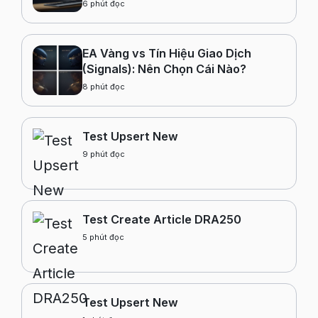
Trước Khi Nạp Tiền Không?
6
phút đọc
EA Vàng vs Tín Hiệu Giao Dịch
(Signals): Nên Chọn Cái Nào?
8
phút đọc
Test Upsert New
9
phút đọc
Test Create Article DRA250
5
phút đọc
Test Upsert New