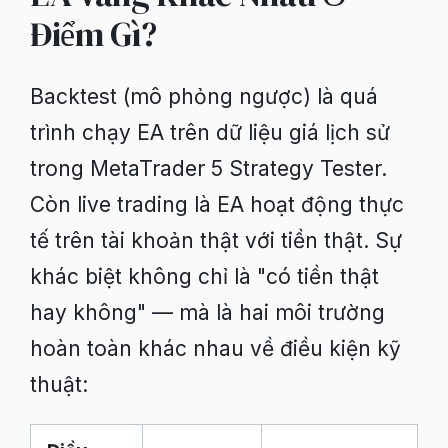
Điểm Gì?
Backtest (mô phỏng ngược) là quá
trình chạy EA trên dữ liệu giá lịch sử
trong MetaTrader 5 Strategy Tester.
Còn live trading là EA hoạt động thực
tế trên tài khoản thật với tiền thật. Sự
khác biệt không chỉ là "có tiền thật
hay không" — mà là hai môi trường
hoàn toàn khác nhau về điều kiện kỹ
thuật: